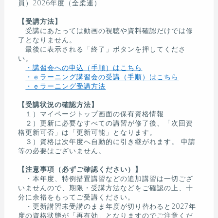
員）2026年度（全柔連）
【受講方法】
受講にあたっては動画の視聴や資料確認だけでは修
了となりません。
最後に表示される「終了」ボタンを押してくださ
い。
・講習会への申込（手順）はこちら
・ｅラーニング講習会の受講（手順）はこちら
・ｅラーニング受講方法
【受講状況の確認方法】
１）マイページトップ画面の保有資格情報
２）更新に必要なすべての講習が修了後、「次回資
格更新可否」は「更新可能」となります。
３）資格は次年度へ自動的に引き継がれます。 申請
等の必要はございません。
【注意事項（必ずご確認ください）】
・本年度、特例措置講習などの追加講習は一切ござ
いませんので、期限・受講方法などをご確認の上、十
分に余裕をもってご受講ください。
・更新講習未受講のまま年度が切り替わると2027年
度の資格状態が「再有効」となりますのでご注意くだ