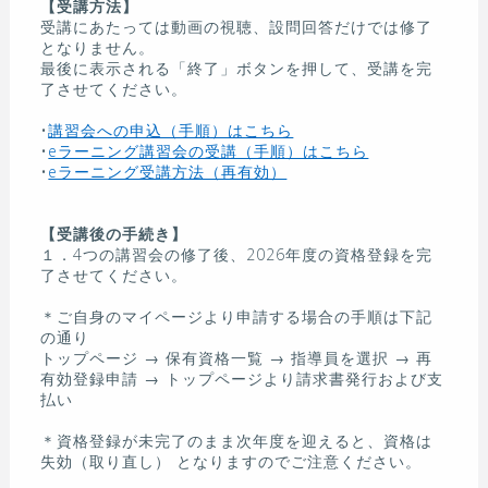
【受講方法】
受講にあたっては動画の視聴、設問回答だけでは修了
となりません。
最後に表示される「終了」ボタンを押して、受講を完
了させてください。
•
講習会への申込（手順）はこちら
•
eラーニング講習会の受講（手順）はこちら
•
eラーニング受講方法（再有効）
【受講後の手続き】
１．4つの講習会の修了後、2026年度の資格登録を完
了させてください。
＊ご自身のマイページより申請する場合の手順は下記
の通り
トップページ → 保有資格一覧 → 指導員を選択 → 再
有効登録申請 → トップページより請求書発行および支
払い
＊資格登録が未完了のまま次年度を迎えると、資格は
失効（取り直し） となりますのでご注意ください。